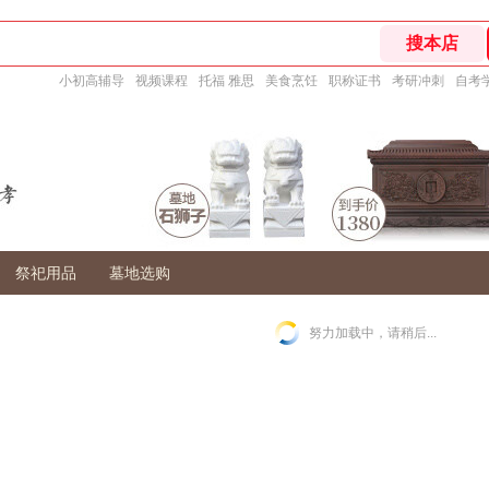
小初高辅导
视频课程
托福 雅思
美食烹饪
职称证书
考研冲刺
自考
祭祀用品
墓地选购
努力加载中，请稍后...