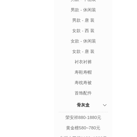
男款 - 休闲装
男款 - 唐 装
女款 - 西 装
女款 - 休闲装
女款 - 唐 装
衬衣衬裤
寿鞋寿帽
寿枕寿被
首饰配件
骨灰盒
荣安祥880-1880元
黄金檀580~780元