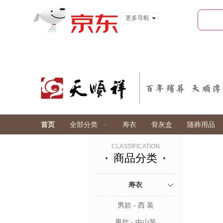
更多导航
服装城
食品
金融
首页
全部分类
寿衣
骨灰盒
随葬用品
CLASSIFICATION
商品分类
寿衣
男款 - 西 装
男款 - 中山装